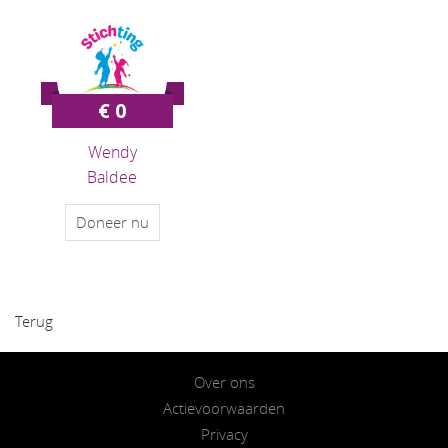
€ 0
Wendy
Baldee
Doneer nu
Terug
Over ons
Actievoorwaarden
Privacy