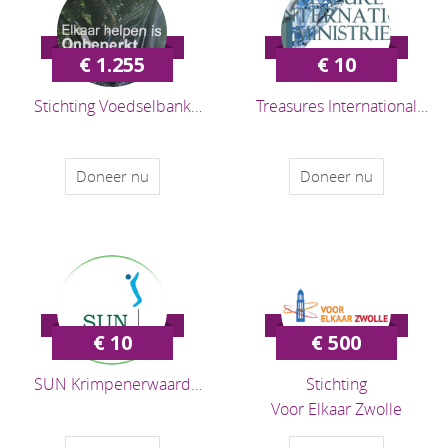
€ 1.255
€ 10
Stichting Voedselbank
Treasures International
Uithoorn-de Kwakel
Ministeries
Doneer nu
Doneer nu
€ 10
€ 500
SUN Krimpenerwaard
Stichting
Voor Elkaar Zwolle
(Stichting Urgente Noden
Krimpenerwaard)