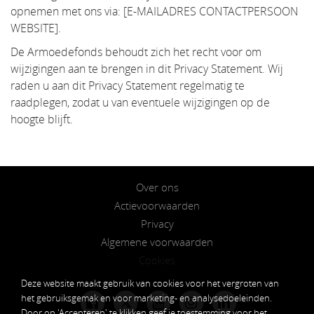
opnemen met ons via: [E-MAILADRES CONTACTPERSOON
WEBSITE].
De Armoedefonds behoudt zich het recht voor om
wijzigingen aan te brengen in dit Privacy Statement. Wij
raden u aan dit Privacy Statement regelmatig te
raadplegen, zodat u van eventuele wijzigingen op de
hoogte blijft.
Over ons
Actievoorwaarden
Privacy
Algemene voorwaarden
Cookies
Deze website maakt gebruik van cookies voor het vergroten van
het gebruiksgemak en voor marketing- en analysedoeleinden.
𝕏
Door op 'Accepteren' te klikken geef je toestemming voor het