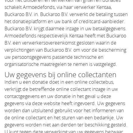
Voor het uitvoeren en verwerken van giften en donaties
schakelt Armoedefonds, via haar verwerker Kentaa,
Buckaroo B.V. in. Buckaroo B.V. verwerkt de betaling tussen
het donatieplatform en uw bank of creditcard-aanbieder.
Buckaroo B.V. krijgt daarmee inzage in uw betaalgegevens.
Armoedefonds respectievelijk Kentaa heeft met Buckaroo
B.V. een verwerkersovereenkomst gesloten waarin de
verplichtingen van Buckaroo B.V. om voor de bescherming
uw persoonsgegevens passende technische en
organisatorische maatregelen te nemen is vastgelegd.
Uw gegevens bij online collectanten
Indien u een donatie doet in een online collectebus,
verkrijgt de betreffende online collectant inzage in uw
contactgegevens en uw donatie in het geval u deze
gegevens via deze website heeft ingevoerd. Uw gegevens
worden dan uitsluitend gebruikt voor het informeren van
de online collectant en het sturen van een bedankje. Uw
gegevens worden niet aan derden ter beschikking gesteld.
U kunt tegen deze verwerking van uw gegevens bezwaar